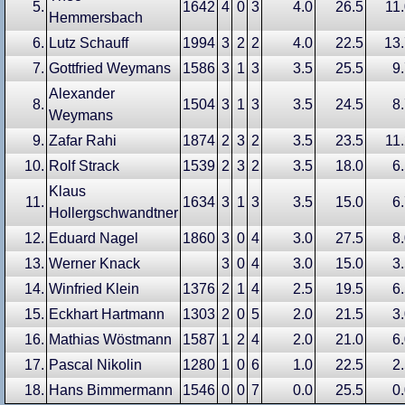
5.
1642
4
0
3
4.0
26.5
11
Hemmersbach
6.
Lutz Schauff
1994
3
2
2
4.0
22.5
13
7.
Gottfried Weymans
1586
3
1
3
3.5
25.5
9
Alexander
8.
1504
3
1
3
3.5
24.5
8
Weymans
9.
Zafar Rahi
1874
2
3
2
3.5
23.5
11
10.
Rolf Strack
1539
2
3
2
3.5
18.0
6
Klaus
11.
1634
3
1
3
3.5
15.0
6
Hollergschwandtner
12.
Eduard Nagel
1860
3
0
4
3.0
27.5
8
13.
Werner Knack
3
0
4
3.0
15.0
3
14.
Winfried Klein
1376
2
1
4
2.5
19.5
6
15.
Eckhart Hartmann
1303
2
0
5
2.0
21.5
3
16.
Mathias Wöstmann
1587
1
2
4
2.0
21.0
6
17.
Pascal Nikolin
1280
1
0
6
1.0
22.5
2
18.
Hans Bimmermann
1546
0
0
7
0.0
25.5
0