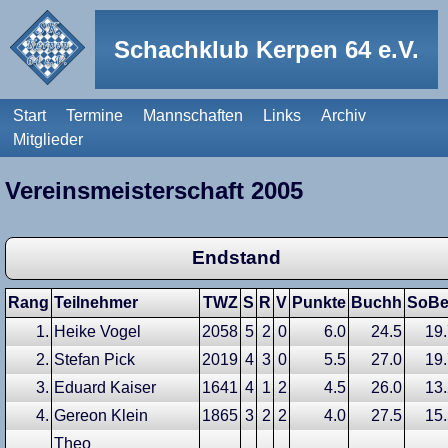
Schachklub Kerpen 64 e.V.
Start
Termine
Mannschaften
Links
Archiv
Mitglieder
Vereinsmeisterschaft 2005
Endstand
Rang
Teilnehmer
TWZ
S
R
V
Punkte
Buchh
SoBe
1.
Heike Vogel
2058
5
2
0
6.0
24.5
19
2.
Stefan Pick
2019
4
3
0
5.5
27.0
19
3.
Eduard Kaiser
1641
4
1
2
4.5
26.0
13
4.
Gereon Klein
1865
3
2
2
4.0
27.5
15
Theo